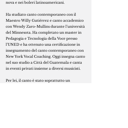
nova e nei boleri latinoamericani.
Ha studiato canto contemporaneo con il
Maestro Willy Gutiérrez e canto accademico
con Wendy Zaro-Mullins durante l’università
del Minnesota. Ha completato un master in
Pedagogia e Tecnologia della Voce presso
l’UNED e ha ottenuto una certificazione in
insegnamento del canto contemporaneo con
New York Vocal Coaching. Oggi insegna canto
nel suo studio a Città del Guatemala e canta
in eventi privati insieme a diversi musicisti.
Per lei, il canto è stato soprattutto un
percorso di scoperta personale: dal conoscere
il proprio strumento fisicamente, al superare
la paura di condividere qualcosa di così
intimo come la voce. Per questo ama
accompagnare le persone nel loro processo di
conoscersi ed esprimersi attraverso il canto.